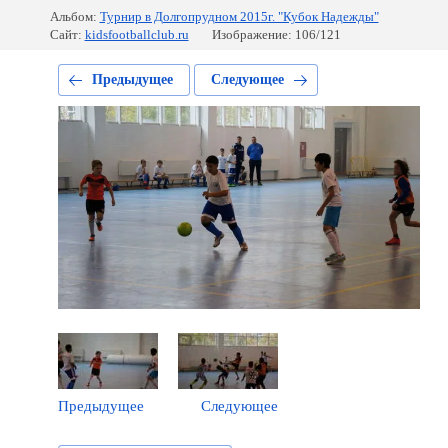
Альбом:
Турнир в Долгопрудном 2015г. "Кубок Надежды"
Сайт:
kidsfootballclub.ru
Изображение: 106/121
Предыдущее
Следующее
Предыдущее
Следующее