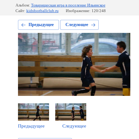
Альбом:
Товарищеская игра в поселение Ильинское
Сайт:
kidsfootballclub.ru
Изображение: 120/248
Предыдущее
Следующее
Предыдущее
Следующее